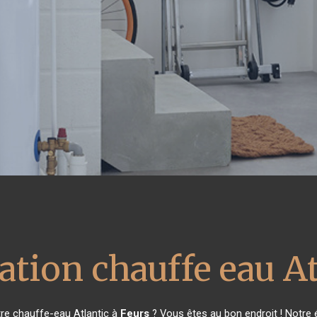
ation chauffe eau At
re chauffe-eau Atlantic à
Feurs
? Vous êtes au bon endroit ! Notre 