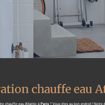
ation chauffe eau A
tre chauffe-eau Atlantic à
Paris
? Vous êtes au bon endroit ! Notre 