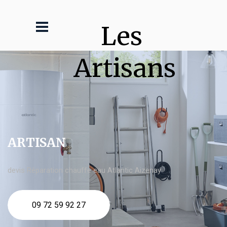
Les 
Artisans
ARTISAN
devis Réparation chauffe eau Atlantic Aizenay
09 72 59 92 27