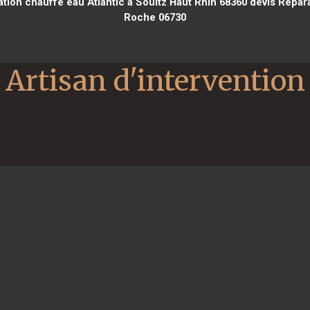
tion chauffe eau Atlantic à Soultz Haut Rhin 68360
devis Répara
Roche 06730
Artisan d'intervention