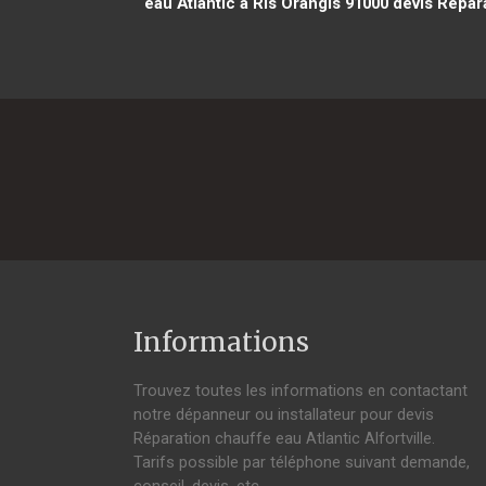
eau Atlantic à Ris Orangis 91000
devis Répara
Informations
Trouvez toutes les informations en contactant
notre dépanneur ou installateur pour devis
Réparation chauffe eau Atlantic Alfortville.
Tarifs possible par téléphone suivant demande,
conseil, devis, etc.