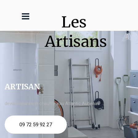
Les 
Artisans
ARTISAN
devis Réparation chauffe eau Atlantic Aubenas
09 72 59 92 27