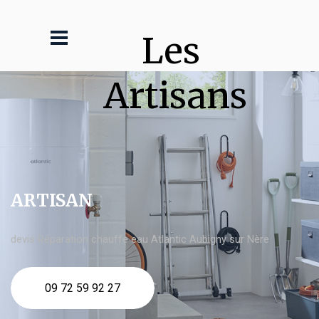
Les 
Artisans
ARTISAN
devis Réparation chauffe eau Atlantic Aubigny sur Nère
09 72 59 92 27