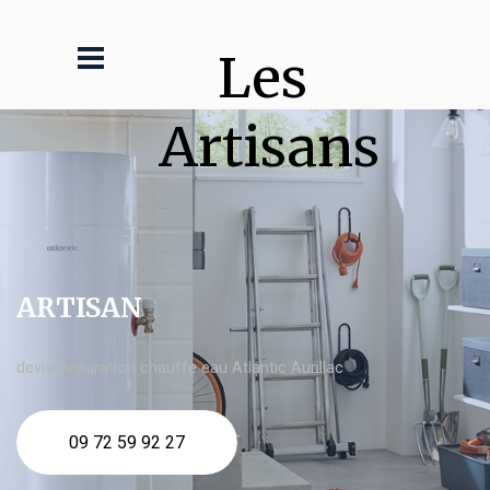
Les 
Artisans
ARTISAN
devis Réparation chauffe eau Atlantic Aurillac
09 72 59 92 27