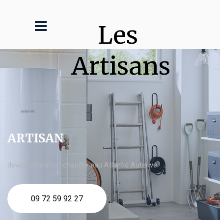
Les 
Artisans
ARTISAN
devis Réparation chauffe eau Atlantic Auterive
09 72 59 92 27