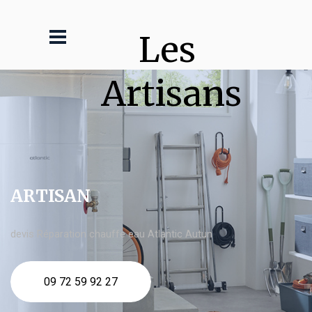
Les 
Artisans
ARTISAN
devis Réparation chauffe eau Atlantic Autun
09 72 59 92 27