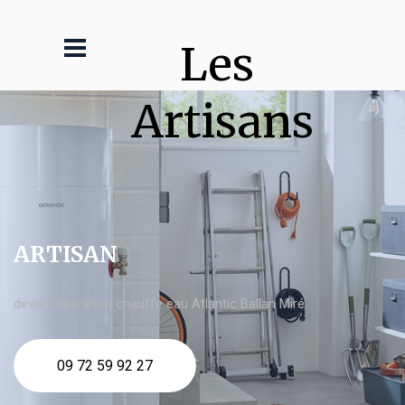
Les 
Artisans
ARTISAN
devis Réparation chauffe eau Atlantic Ballan Miré
09 72 59 92 27