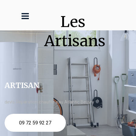
Les 
Artisans
ARTISAN
devis Réparation chauffe eau Atlantic Beuvry
09 72 59 92 27