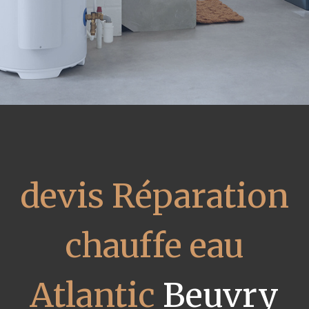
devis Réparation
chauffe eau
Atlantic
Beuvry