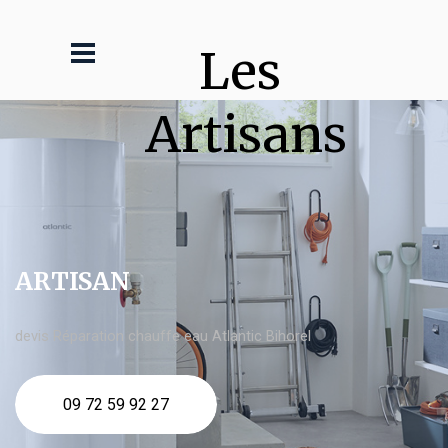
Les 
Artisans
ARTISAN
devis Réparation chauffe eau Atlantic Bihorel
09 72 59 92 27