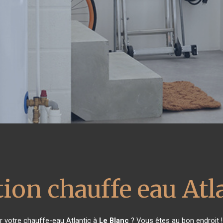
ion chauffe eau Atl
r votre chauffe-eau Atlantic à
Le Blanc
? Vous êtes au bon endroit 