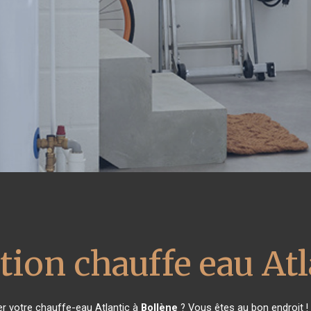
tion chauffe eau Atl
r votre chauffe-eau Atlantic à
Bollène
? Vous êtes au bon endroit !