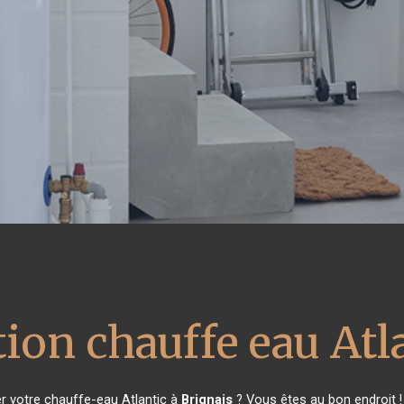
ion chauffe eau Atl
r votre chauffe-eau Atlantic à
Brignais
? Vous êtes au bon endroit !