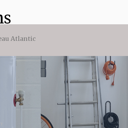
ns
eau Atlantic
ry