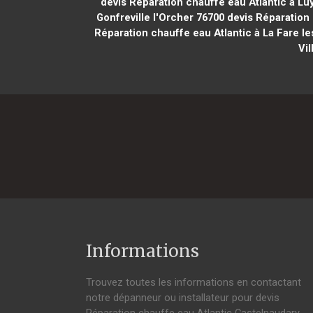
devis Réparation chauffe eau Atlantic à Lu
Gonfreville l'Orcher 76700
devis Réparation 
Réparation chauffe eau Atlantic à La Fare le
Vi
Informations
Trouvez toutes les informations en contactant
notre dépanneur ou installateur pour devis
Réparation chauffe eau Atlantic Castelnaudary.