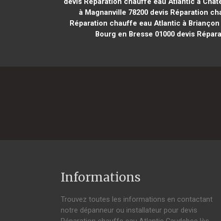
devis Réparation chauffe eau Atlantic à Chât
à Magnanville 78200
devis Réparation ch
Réparation chauffe eau Atlantic à Briançon
Bourg en Bresse 01000
devis Répara
Informations
Trouvez toutes les informations en contactant
notre dépanneur ou installateur pour devis
Réparation chauffe eau Atlantic Caudebec lès