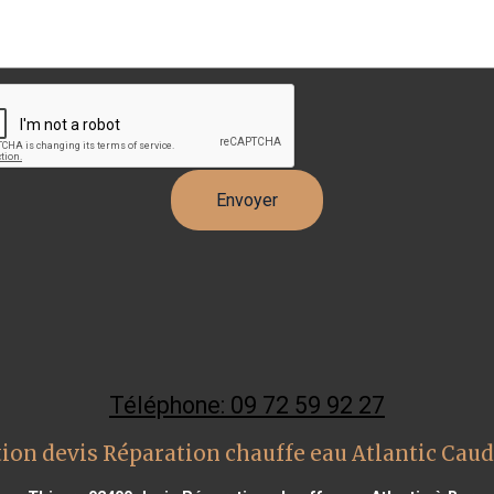
Téléphone: 09 72 59 92 27
ion devis Réparation chauffe eau Atlantic Caud