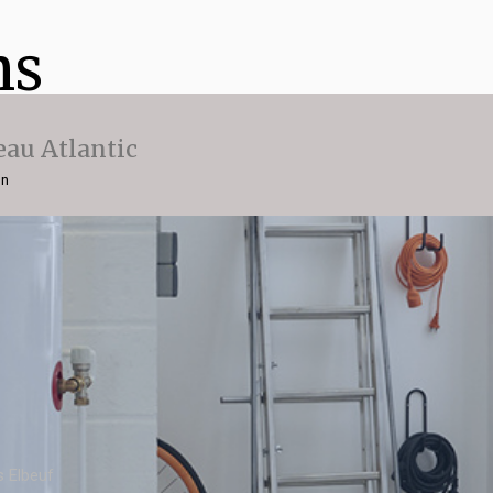
ns
eau Atlantic
on
s Elbeuf