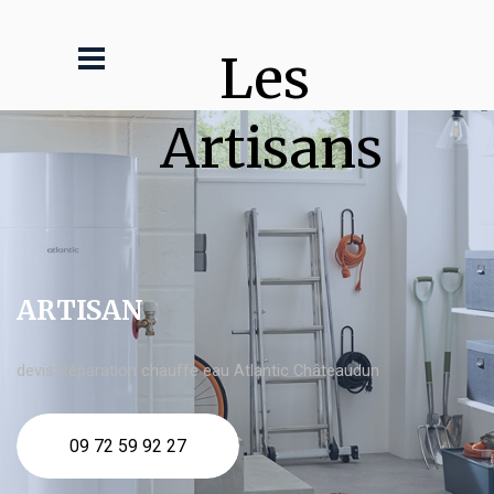
Les 
Artisans
ARTISAN
devis Réparation chauffe eau Atlantic Châteaudun
09 72 59 92 27