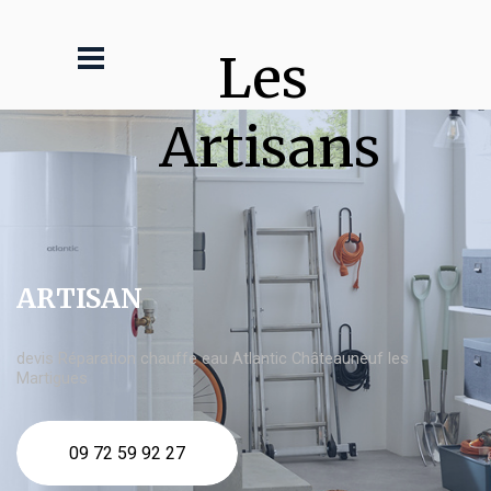
Les 
Artisans
ARTISAN
devis Réparation chauffe eau Atlantic Châteauneuf les
Martigues
09 72 59 92 27