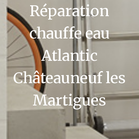
Réparation
chauffe eau
Atlantic
Châteauneuf les
Martigues