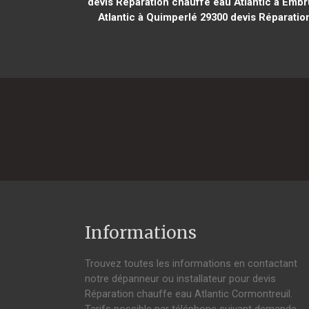
devis Réparation chauffe eau Atlantic à Emb
Atlantic à Quimperlé 29300
devis Réparation
Informations
Trouvez toutes les informations en contactant
notre dépanneur ou installateur pour devis
Réparation chauffe eau Atlantic Cormontreuil.
Tarifs possible par téléphone suivant demande,