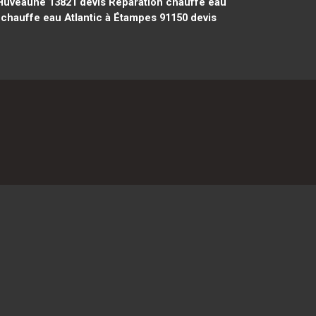
 Huveaune 13821
devis Réparation chauffe eau
chauffe eau Atlantic à Étampes 91150
devis