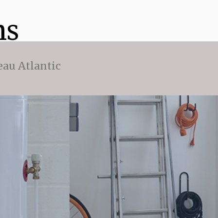
ns
eau Atlantic
l