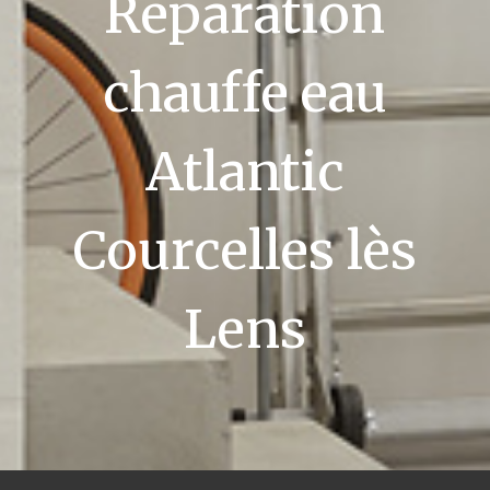
Réparation
chauffe eau
Atlantic
Courcelles lès
Lens