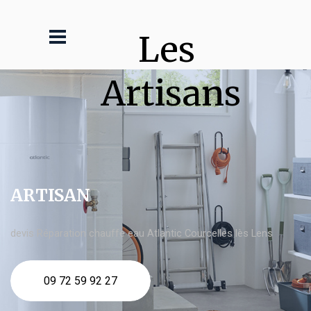
Les 
Artisans
ARTISAN
devis Réparation chauffe eau Atlantic Courcelles lès Lens
09 72 59 92 27