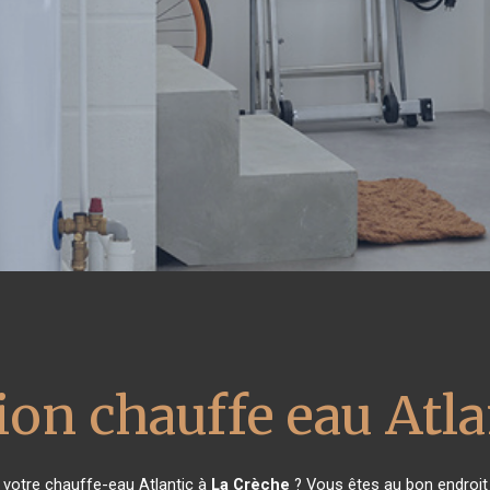
ion chauffe eau Atla
 votre chauffe-eau Atlantic à
La Crèche
? Vous êtes au bon endroit