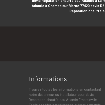
devis Réparation chauffe eau Atlantic à La 
Atlantic à Champs sur Marne 77420
devis Rép
Réparation chauffe e
Informations
Trouvez toutes les informations en contactant
notre dépanneur ou installateur pour devis
Réparation chauffe eau Atlantic Émerainville.
Tarifs possible par téléphone suivant demande,