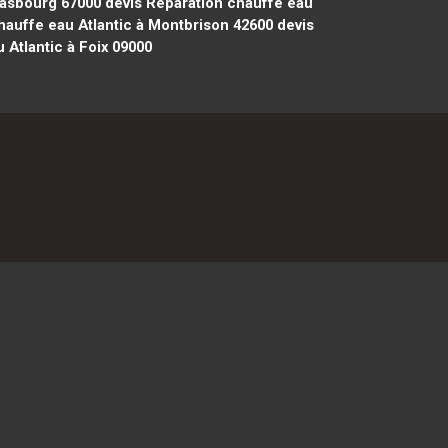
rasbourg 67000
devis Réparation chauffe eau
hauffe eau Atlantic à Montbrison 42600
devis
 Atlantic à Foix 09000