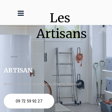
Les 
Artisans
ARTISAN
devis Réparation chauffe eau Atlantic Épernay
09 72 59 92 27