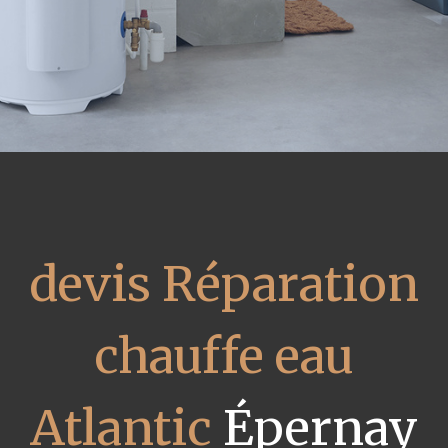
devis Réparation
chauffe eau
Atlantic
Épernay