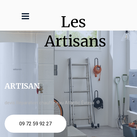
Les 
Artisans
ARTISAN
devis Réparation chauffe eau Atlantic Évreux
09 72 59 92 27