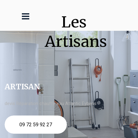
Les 
Artisans
ARTISAN
devis Réparation chauffe eau Atlantic Eybens
09 72 59 92 27