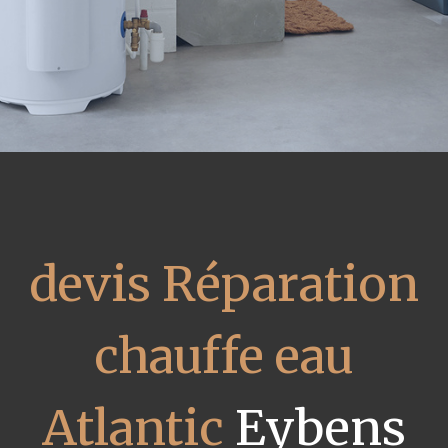
devis Réparation
chauffe eau
Atlantic
Eybens