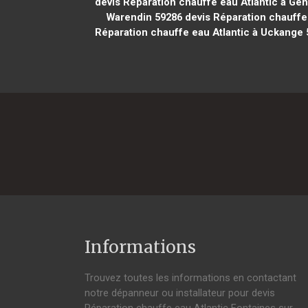
devis Réparation chauffe eau Atlantic à Ge
Warendin 59286
devis Réparation chauffe e
Réparation chauffe eau Atlantic à Uckange
Informations
Trouvez toutes les informations en contactant
notre dépanneur ou installateur pour devis
Réparation chauffe eau Atlantic Fontaines sur