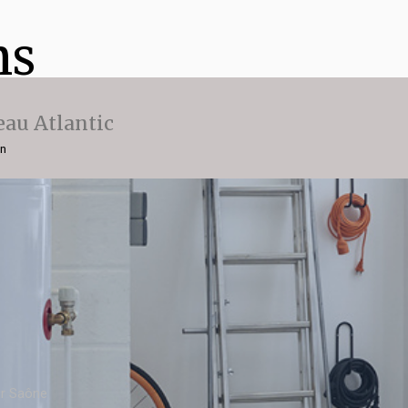
ns
eau Atlantic
on
ur Saône