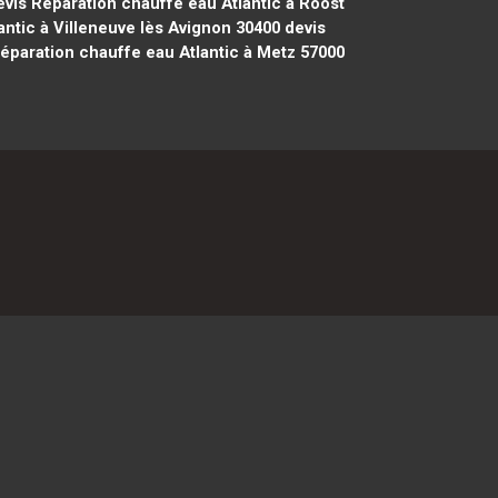
vis Réparation chauffe eau Atlantic à Roost
ntic à Villeneuve lès Avignon 30400
devis
éparation chauffe eau Atlantic à Metz 57000