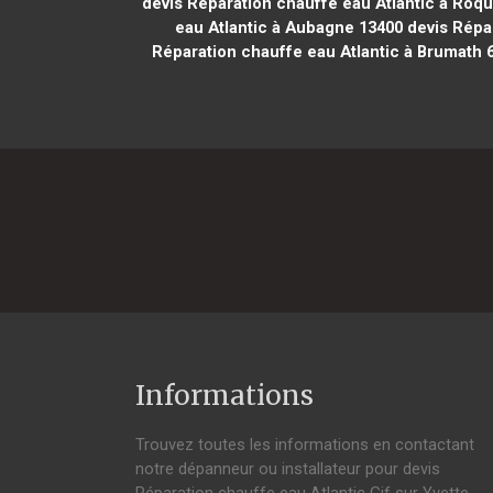
devis Réparation chauffe eau Atlantic à Roqu
eau Atlantic à Aubagne 13400
devis Répar
Réparation chauffe eau Atlantic à Brumath 
Informations
Trouvez toutes les informations en contactant
notre dépanneur ou installateur pour devis
Réparation chauffe eau Atlantic Gif sur Yvette.