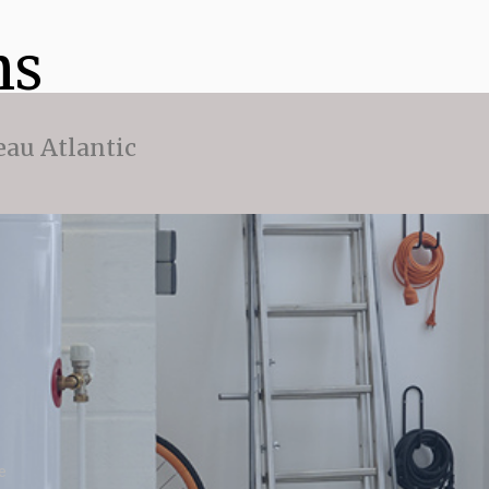
ns
eau Atlantic
e