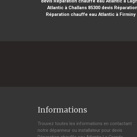
devis Réparation chauffe eau Atlantic à Lag
Atlantic à Challans 85300
devis Réparation
Réparation chauffe eau Atlantic à Firminy
Informations
Trouvez toutes les informations en contactant
notre dépanneur ou installateur pour devis
Réparation chauffe eau Atlantic La Grande