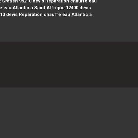
t Gratien 95210
devis Réparation chauffe eau
 eau Atlantic à Saint Affrique 12400
devis
410
devis Réparation chauffe eau Atlantic à