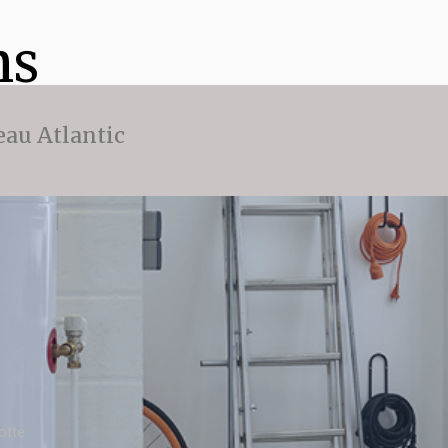
ns
eau Atlantic
otte