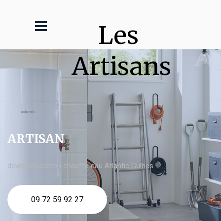
Les 
Artisans
ARTISAN
devis Réparation chauffe eau Atlantic Guînes
09 72 59 92 27