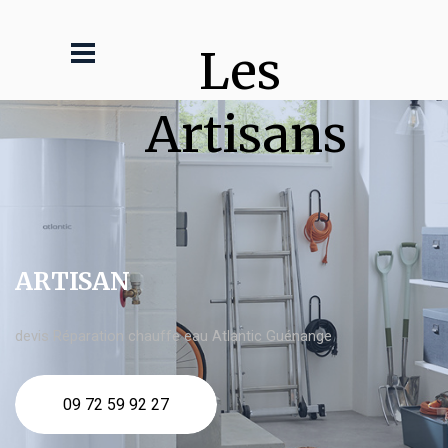
Les 
Artisans
ARTISAN
devis Réparation chauffe eau Atlantic Guénange
09 72 59 92 27