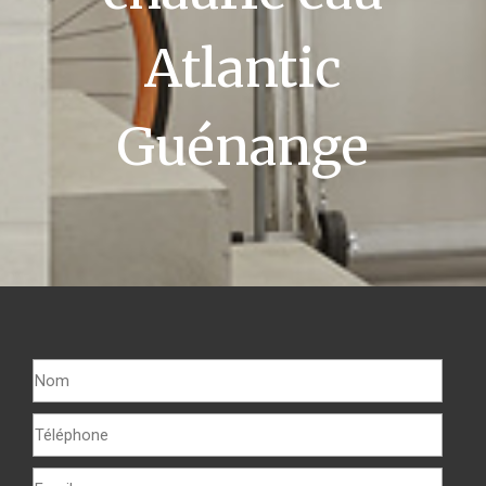
Atlantic
Guénange