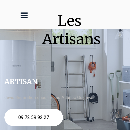
Les 
Artisans
ARTISAN
devis Réparation chauffe eau Atlantic Guipavas
09 72 59 92 27