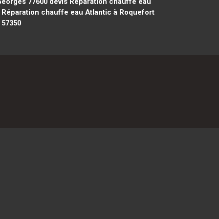
 Georges 77600
devis Réparation chauffe eau
 Réparation chauffe eau Atlantic à Roquefort
 57350