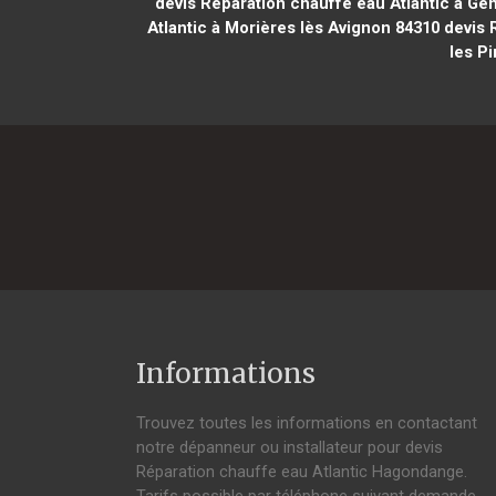
devis Réparation chauffe eau Atlantic à Gent
Atlantic à Morières lès Avignon 84310
devis R
les P
Informations
Trouvez toutes les informations en contactant
notre dépanneur ou installateur pour devis
Réparation chauffe eau Atlantic Hagondange.
Tarifs possible par téléphone suivant demande,