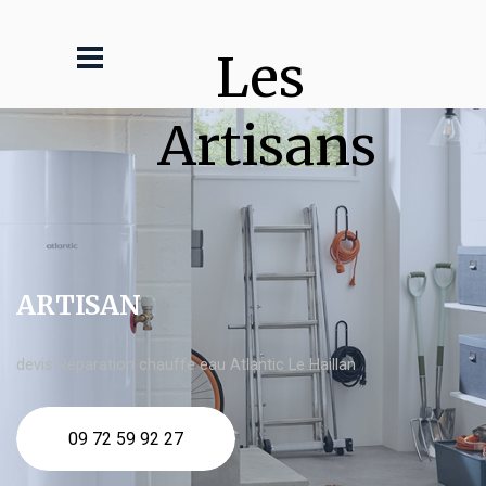
Les 
Artisans
ARTISAN
devis Réparation chauffe eau Atlantic Le Haillan
09 72 59 92 27