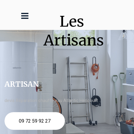
Les 
Artisans
ARTISAN
devis Réparation chauffe eau Atlantic Héricourt
09 72 59 92 27