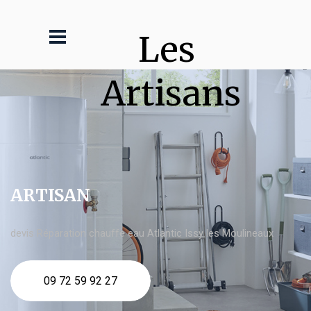
Les 
Artisans
ARTISAN
devis Réparation chauffe eau Atlantic Issy les Moulineaux
09 72 59 92 27