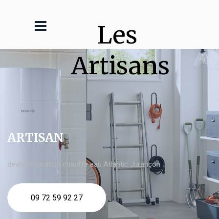
Les 
Artisans
ARTISAN
devis Réparation chauffe eau Atlantic Jurançon
09 72 59 92 27