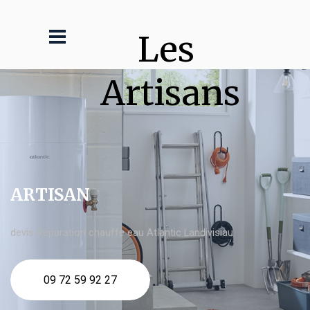
Les 
Artisans
ARTISAN
devis Réparation chauffe eau Atlantic Landivisiau
09 72 59 92 27