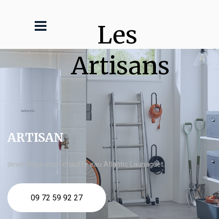
Les 
Artisans
ARTISAN
devis Réparation chauffe eau Atlantic Launaguet
09 72 59 92 27