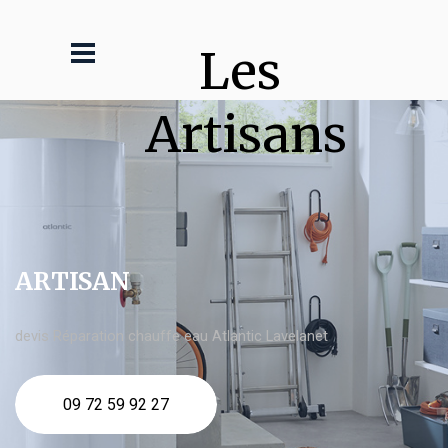
Les 
Artisans
ARTISAN
devis Réparation chauffe eau Atlantic Lavelanet
09 72 59 92 27