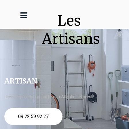
Les 
Artisans
ARTISAN
devis Réparation chauffe eau Atlantic Leforest
09 72 59 92 27