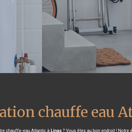
ation chauffe eau At
tre chauffe-eau Atlantic à
Linas
? Vous êtes au bon endroit ! Notre 