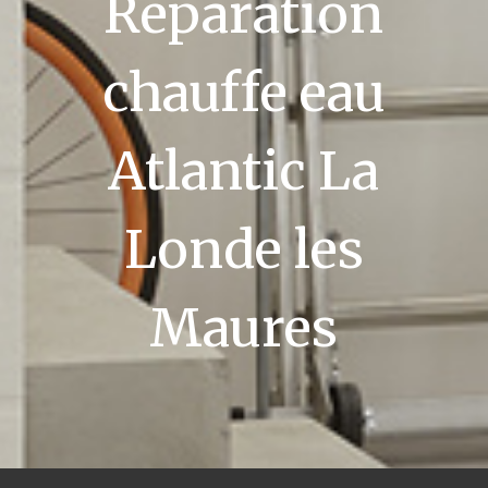
Réparation
chauffe eau
Atlantic La
Londe les
Maures