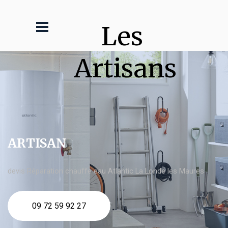
Les 
Artisans
ARTISAN
devis Réparation chauffe eau Atlantic La Londe les Maures
09 72 59 92 27