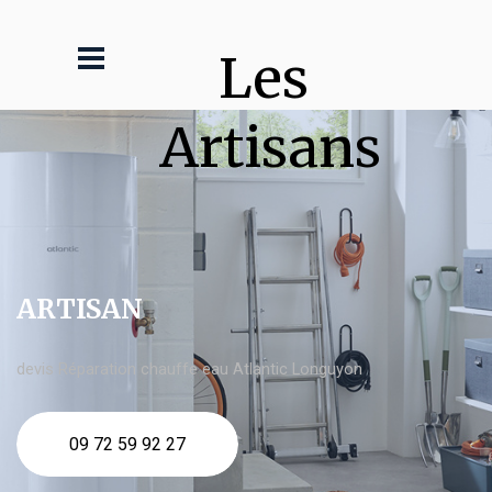
Les 
Artisans
ARTISAN
devis Réparation chauffe eau Atlantic Longuyon
09 72 59 92 27