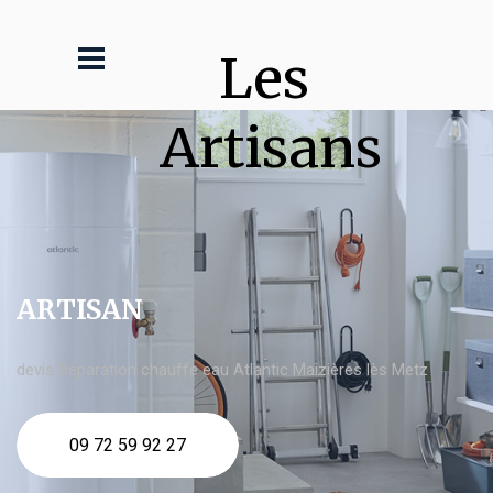
Les 
Artisans
ARTISAN
devis Réparation chauffe eau Atlantic Maizières lès Metz
09 72 59 92 27