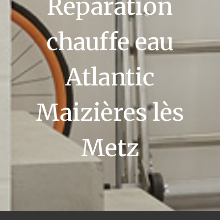
Réparation
chauffe eau
Atlantic
Maizières lès
Metz