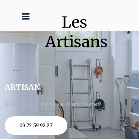
Les 
Artisans
ARTISAN
devis Réparation chauffe eau Atlantic Meythet
09 72 59 92 27