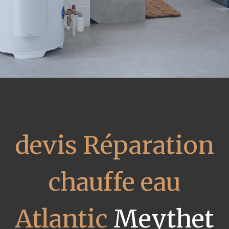
devis Réparation
chauffe eau
Atlantic
Meythet