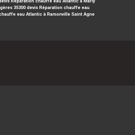
evis Réparation chauffe eau Atlantic à Marly
ugères 35300
devis Réparation chauffe eau
chauffe eau Atlantic à Ramonville Saint Agne