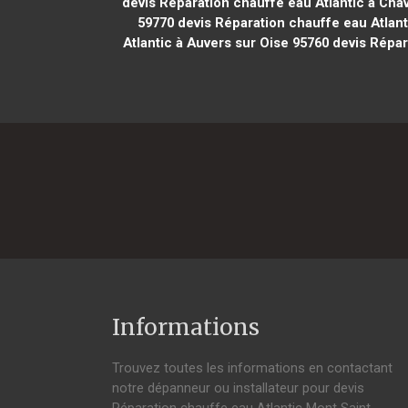
devis Réparation chauffe eau Atlantic à Chav
59770
devis Réparation chauffe eau Atlant
Atlantic à Auvers sur Oise 95760
devis Répar
Informations
Trouvez toutes les informations en contactant
notre dépanneur ou installateur pour devis
Réparation chauffe eau Atlantic Mont Saint