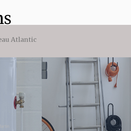
ns
eau Atlantic
artin