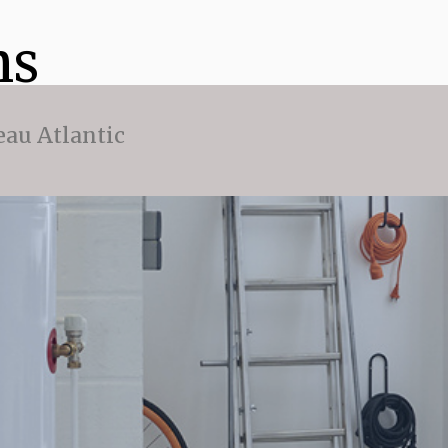
ns
eau Atlantic
e