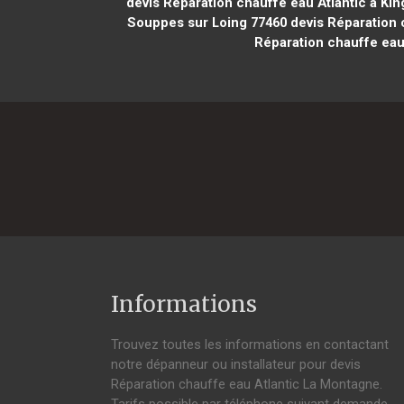
devis Réparation chauffe eau Atlantic à Ki
Souppes sur Loing 77460
devis Réparation 
Réparation chauffe eau
Informations
Trouvez toutes les informations en contactant
notre dépanneur ou installateur pour devis
Réparation chauffe eau Atlantic La Montagne.
Tarifs possible par téléphone suivant demande,