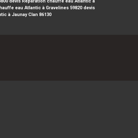
8800
devis Réparation chauffe eau Atlantic à
auffe eau Atlantic à Gravelines 59820
devis
tic à Jaunay Clan 86130