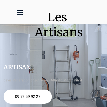
Les 
Artisans
ARTISAN
devis Réparation chauffe eau Atlantic Montbéliard
09 72 59 92 27