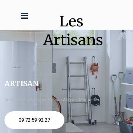
Les 
Artisans
ARTISAN
devis Réparation chauffe eau Atlantic Montdidier
09 72 59 92 27